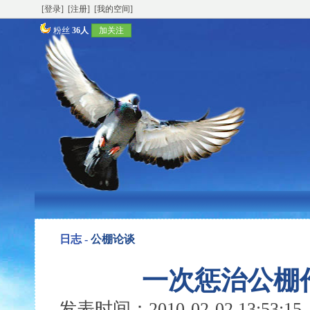
[登录]
[注册]
[我的空间]
粉丝
36人
加关注
日志 -
公棚论谈
一次惩治公棚
发表时间：2010-02-02 13:53