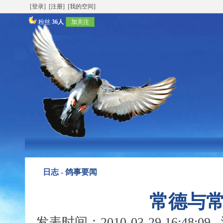
[登录]
[注册]
[我的空间]
粉丝
36人
加关注
日志 -
鸽事要闻
常德与
发表时间：2010-03-29 16:48: