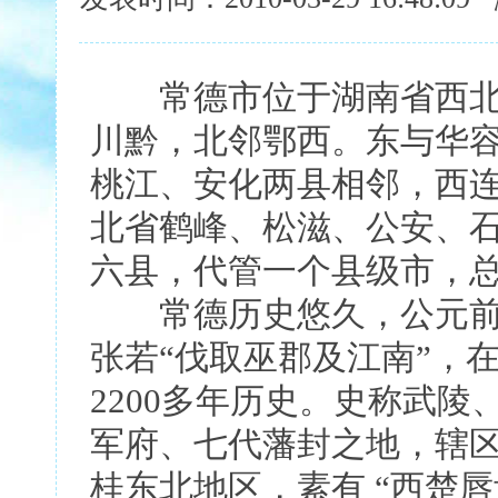
常德市位于湖南省西北
川黔，北邻鄂西。东与华
桃江、安化两县相邻，西
北省鹤峰、松滋、公安、
六县，代管一个县级市，总
常德历史悠久，公元前2
张若“伐取巫郡及江南”，
2200多年历史。史称武陵
军府、七代藩封之地，辖
桂东北地区，素有 “西楚唇