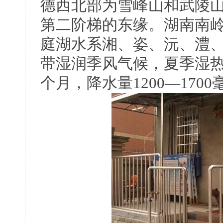
德西北部为雪峰山和武陵
第二阶梯的东缘。湖南南
庭湖水系湘、姿、沅、澧
带湿润季风气候，夏季湿热
个月，降水量1200—1700