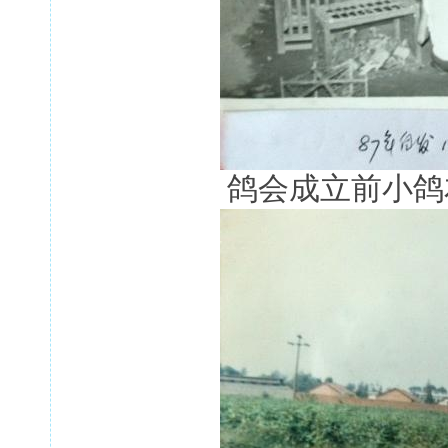
鸽会成立前小鸽