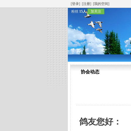
[登录]
[注册]
[我的空间]
粉丝
15人
加关注
协会动态
鸽友您好：