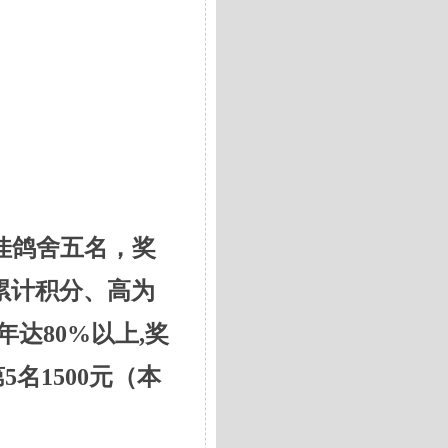
佳鸽舍五名，奖
累计积分、高为
年达80%以上,奖
第5名1500元
（本