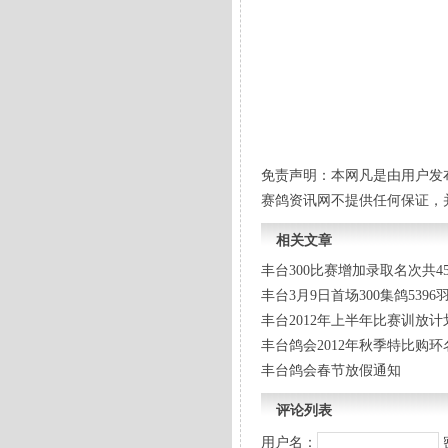
丰台
2012
免责声明：本网凡是由用户发
赛鸽资讯网不提供任何保证，
相关文章
丰台300比赛增加录取名次共4
丰台3月9日首场300集鸽539
丰台2012年上半年比赛训放计
丰台鸽会2012年秋季特比购环
丰台鸽会春节放假通知
评论列表
用户名：