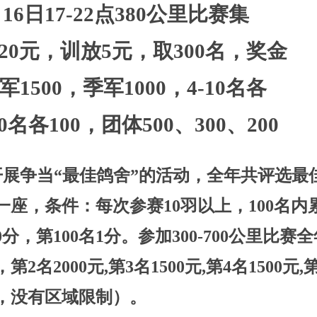
6日17-22点380公里比赛集
0元，训放5元，取300名，
奖金
军1500
，季军
1000
，4-10名各
00名各100
，团体
500
、
300
、
200
开展争当
“
最佳鸽舍
”
的活动，全年共评选最
一座，条件：每次参赛10羽以上，100名内
分，第100名1分。参加300-700公里比赛全
第2名2000元,第3名1500元,第4名1500元,
，没有区域限制）。