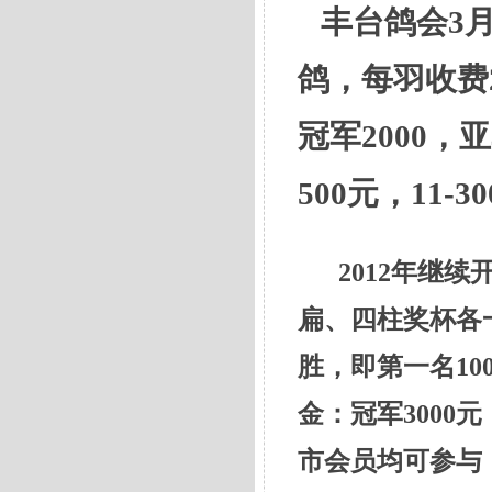
丰台鸽会3月1
鸽，每羽收费2
冠军2000，
亚
500元，11-
3
2012
年继续
扁、四柱奖杯各
胜，即第一名100
金：
冠军3000元，
市会员均可参与