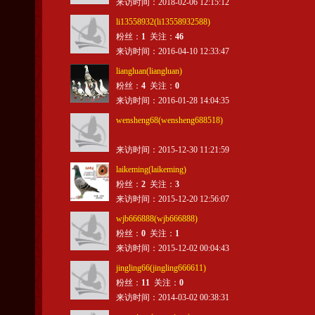
来访时间：2018-02-06 12:15:12
li13558932(li13558932588)
粉丝：
1
关注：
46
来访时间：2016-04-10 12:33:47
liangluan(liangluan)
粉丝：
4
关注：
0
来访时间：2016-01-28 14:04:35
wensheng68(wensheng688518)
来访时间：2015-12-30 11:21:59
laikeming(laikeming)
粉丝：
2
关注：
3
来访时间：2015-12-20 12:56:07
wjb666888(wjb666888)
粉丝：
0
关注：
1
来访时间：2015-12-02 00:04:43
jingling66(jingling666611)
粉丝：
11
关注：
0
来访时间：2014-03-02 00:38:31