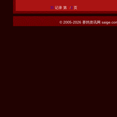
35
记录 第
1
/
2
页
© 2005-2026
赛鸽资讯网
saige