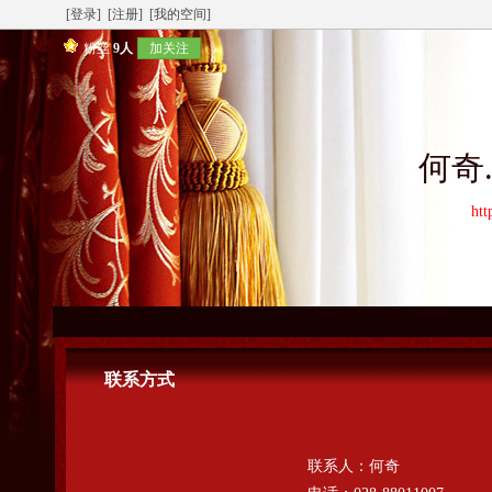
[登录]
[注册]
[我的空间]
粉丝
9人
加关注
何奇
htt
联系方式
联系人：
何奇