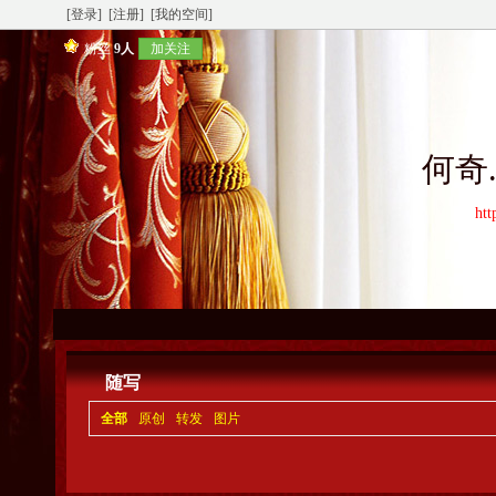
[登录]
[注册]
[我的空间]
粉丝
9人
加关注
何奇
htt
随写
全部
原创
转发
图片