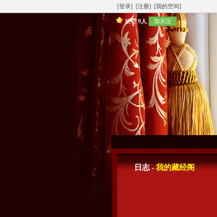
[登录]
[注册]
[我的空间]
粉丝
9人
加关注
日志 -
我的藏经阁