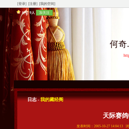
[登录]
[注册]
[我的空间]
粉丝
9人
加关注
何奇
htt
日志 -
我的藏经阁
天际赛鸽
发表时间：2005-10-27 14:04:13