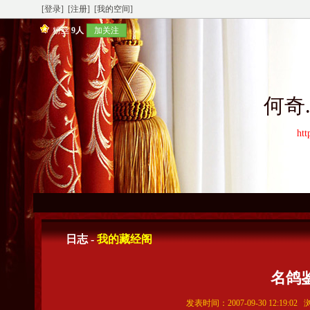
[登录]
[注册]
[我的空间]
粉丝
9人
加关注
何奇
htt
日志 -
我的藏经阁
名鸽
发表时间：2007-09-30 12:19:0