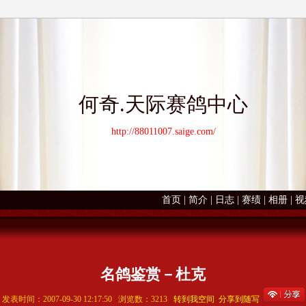
何奇.天际赛鸽中心
http://88011007.saige.com/
首页
|
简介
|
日志
|
赛绩
|
相册
|
视
名鸽鉴赏－杜克
发表时间：2007-09-30 12:17:50 浏览数：3213
转到我空间
分享到随写