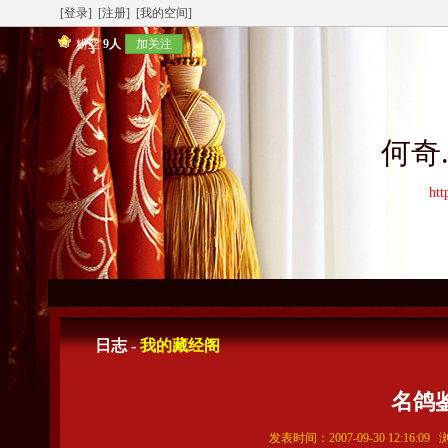
[登录]
[注册]
[我的空间]
粉丝
9人
加关注
何奇
htt
日志 -
我的藏经阁
名鸽
发表时间：2007-09-30 12:16:0