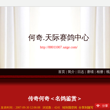
何奇.天际赛鸽中心
http://88011007.saige.com/
首页
|
简介
|
日志
|
赛绩
|
相册
|
视
传奇何奇＜名鸽鉴赏＞
发表时间：2007-09-30 12:06:08 浏览数：4241
转到我空间
分享到随写