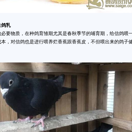
生鸽乳
必要物质，在种鸽育雏期尤其是春秋季节的哺育期，给信鸽喂
成本，对信鸽也是进行喂养烂香蕉跟香蕉皮，不但喂出来的鸽子