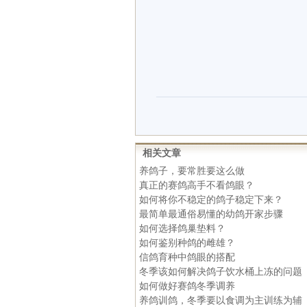
相关文章
养鸽子，要常胜要这么做
真正的赛鸽高手不看鸽眼？
如何将你不稳定的鸽子稳定下来？
最简单最通俗易懂的幼鸽开家步骤
如何选择鸽巢垫料？
如何鉴别种鸽的雌雄？
信鸽育种中鸽眼的搭配
冬季该如何解决鸽子饮水桶上冻的问题
如何做好赛鸽冬季调养
养鸽训鸽，冬季要以食调为主训练为辅