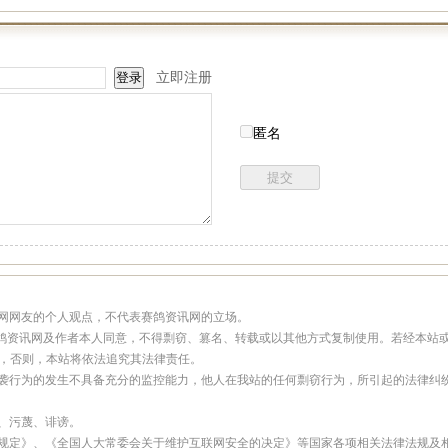
立即注册
匿名
讯网网友的个人观点，不代表赛鸽资讯网的立场。
经赛鸽资讯网及作者本人同意，不得剽窃、篡名、转载或以其他方式复制使用。若经本站
样，否则，本站将依法追究其法律责任。
抄袭行为的发生不具备充分的监控能力，他人在我站的任何剽窃行为，所引起的法律纠
骂、污蔑、诽谤。
理规定》、《全国人大常委会关于维护互联网安全的决定》等国家各项相关法律法规及