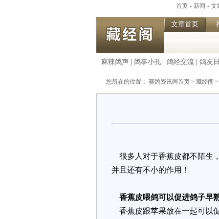
首页
-
新闻
-
文
文章首页
麻辣鸽声
|
鸽事小扎
|
鸽经交流
|
鸽友
您所在的位置：
赛鸽资讯网首页
>
藏经阁
很多人对于香蕉皮都不陌生，
并且还有不小的作用！
香蕉皮喂鸽可以促进鸽子早
香蕉皮跟苹果放在一起可以促