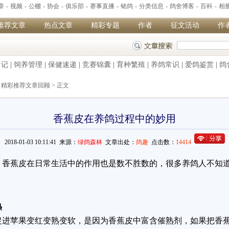
章
-
视频
-
公棚
-
协会
-
俱乐部
-
赛事直播
-
铭鸽
-
分类信息
-
鸽舍博客
-
百科
-
相
推荐文章
热点文章
精彩专题
作者
征文活动
作
日记
|
饲养管理
|
保健速递
|
竞赛锦囊
|
育种繁殖
|
养鸽常识
|
爱鸽鉴赏
|
鸽
>
精彩推荐文章回顾
> 正文
香蕉皮在养鸽过程中的妙用
2018-01-03 10:11:41 来源：
绿鸽森林
文章出处：
鸽趣
点击数：
14414
香蕉皮在日常生活中的作用也是数不胜数的，很多养鸽人不知
熟
进苹果变红变熟变软，是因为香蕉皮中富含催熟剂，如果把香