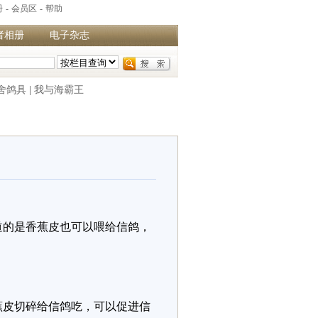
册
-
会员区
-
帮助
者相册
电子杂志
舍鸽具
|
我与海霸王
道的是香蕉皮也可以喂给信鸽，
蕉皮切碎给信鸽吃，可以促进信