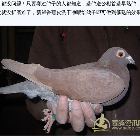
月都没问题！只要赛过鸽子的人都知道，选鸽送公棚首选早熟鸽
皮就没折磨难了，新鲜香蕉皮洗干净喂给鸽子即可做到催熟的效