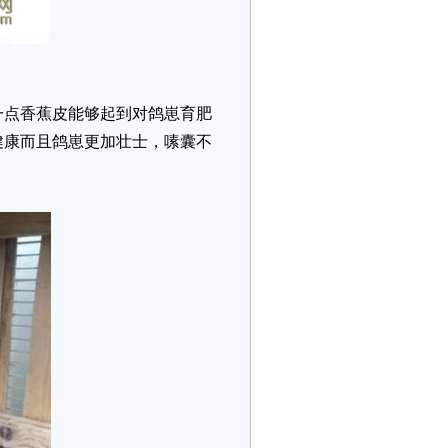
一点香蕉皮能够起到对鸽崽育肥
健康而且鸽崽更加壮士，嗉囊不