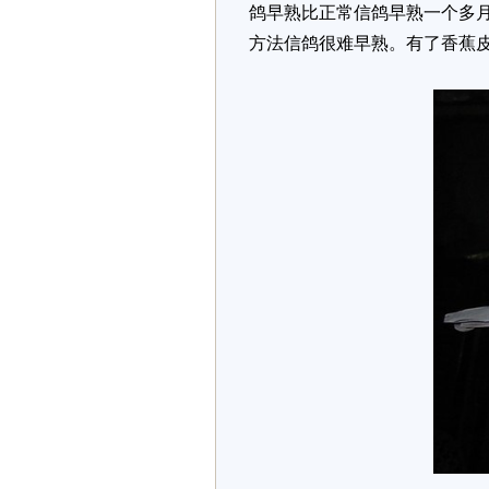
鸽早熟比正常信鸽早熟一个多
方法信鸽很难早熟。有了香蕉