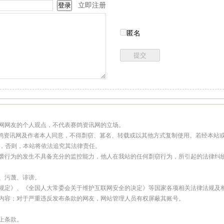
立即注册
匿名
讯网网友的个人观点，不代表赛鸽资讯网的立场。
经赛鸽资讯网及作者本人同意，不得剽窃、篡名、转载或以其他方式复制使用。若经本站
样，否则，本站将依法追究其法律责任。
抄袭行为的发生不具备充分的监控能力，他人在我站的任何剽窃行为，所引起的法律纠
骂、污蔑、诽谤。
理规定》、《全国人大常委会关于维护互联网安全的决定》等国家各项相关法律法规及
息内容；对于严重违反发布条款的网友，网站管理人员有权屏蔽其账号。
上条款。