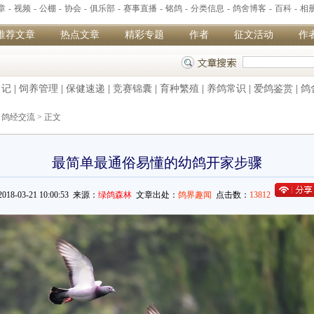
章
-
视频
-
公棚
-
协会
-
俱乐部
-
赛事直播
-
铭鸽
-
分类信息
-
鸽舍博客
-
百科
-
相
推荐文章
热点文章
精彩专题
作者
征文活动
作
日记
|
饲养管理
|
保健速递
|
竞赛锦囊
|
育种繁殖
|
养鸽常识
|
爱鸽鉴赏
|
鸽
>
鸽经交流
> 正文
最简单最通俗易懂的幼鸽开家步骤
2018-03-21 10:00:53 来源：
绿鸽森林
文章出处：
鸽界趣闻
点击数：
13812