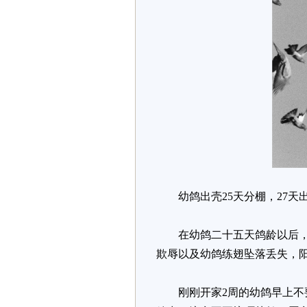
幼鸽出壳25天分棚，27天出
在幼鸽二十五天鸽龄以后，每
欺辱以及幼鸽练翅坠落丢失，
刚刚开家2周的幼鸽早上不要