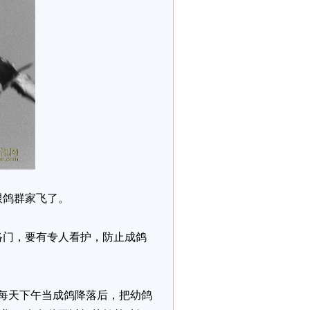
跟鸽群家飞了。
门，要有专人看护，防止成鸽
每天下午当成鸽降落后，把幼鸽