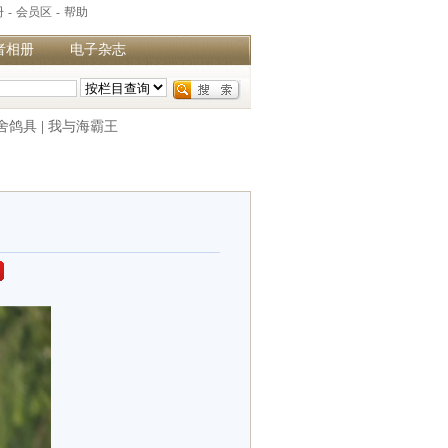
册
-
会员区
-
帮助
者相册
电子杂志
舍鸽具
|
我与海霸王