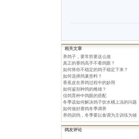
相关文章
养鸽子，要常胜要这么做
真正的赛鸽高手不看鸽眼？
如何将你不稳定的鸽子稳定下来？
如何选择鸽巢垫料？
香蕉皮在养鸽过程中的妙用
如何鉴别种鸽的雌雄？
信鸽育种中鸽眼的搭配
冬季该如何解决鸽子饮水桶上冻的问题
如何做好赛鸽冬季调养
养鸽训鸽，冬季要以食调为主训练为辅
鸽友评论