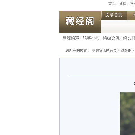
首页
-
新闻
-
文
文章首页
麻辣鸽声
|
鸽事小扎
|
鸽经交流
|
鸽友
您所在的位置：
赛鸽资讯网首页
>
藏经阁