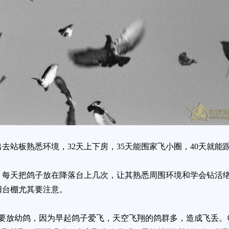
去站板熟悉环境，32天上下房，35天能围家飞小圈，40天就能
天把鸽子放在降落台上几次，让其熟悉周围环境和学会钻活络
阳台棚尤其要注意。
放幼鸽，因为早起鸽子爱飞，天空飞翔的鸽群多，造成飞丢。