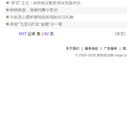
“萨甘”之父：由外祖父配外孙女回血作出
种鸽串蛋、保姆代孵小常识
56名是心爱的赛鸽送给我的生日礼物
本舍“飞戈558”比“金姆”小一辈
1837
记录 第
1
/
62
页
[首页]
关于我们
|
服务条款
|
广告服务
|
联
© 2005-2026 赛鸽资讯网 s