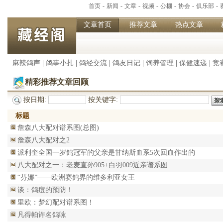
首页
-
新闻
-
文章
-
视频
-
公棚
-
协会
-
俱乐部
-
文章首页
推荐文章
热点文章
麻辣鸽声
|
鸽事小扎
|
鸽经交流
|
鸽友日记
|
饲养管理
|
保健速递
|
竞
精彩推荐文章回顾
按日期:
按关键字:
标题
詹森八大配对谱系图(总图)
詹森八大配对之2
派利奎全国一岁鸽冠军的父亲是甘纳斯血系5次回血作出的
八大配对之一：老麦直孙905+白羽009近亲谱系图
“芬娜”——欧洲赛鸽界的维多利亚女王
谈：鸽痘的预防！
里欧：梦幻配对谱系图！
凡得帕许名鸽咏