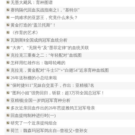
无墨大飓风：育种图谱
赛鸽隔代回血实战指南之1，“基特尔”
一鸽难求的亚瑟王，究竟什么来头？
黄金打造的“盖兰托斯”！
《作育的艺术》
瓦朗斯Ⅱ全国成鸽冠军血统分析
“大奔”、“无限号”及“墨菲定律”的血统关联
克拉克三重奏之二：“年轻配对”血线图
怎样用红雄作出：咖啡轮雌的
克拉克，黄金配对“斗士57“+“白翅54”近亲育种血线图
26年送秋棚的小总结来啦
“保时捷911”兄妹自交直子，作出：亚精顿7名
“图利小姐”强势回归，斩获：超3万羽全国总冠军！
亚精顿|全国一岁鸽冠军育种分析
多次近亲回血作出的26年芭提雅鸽王冠军母亲
回血提纯制种进行时(一)
研究了一个近亲提纯组合
荷兰：魏森玛冠军鸽出自--曾祖父+曾孙女