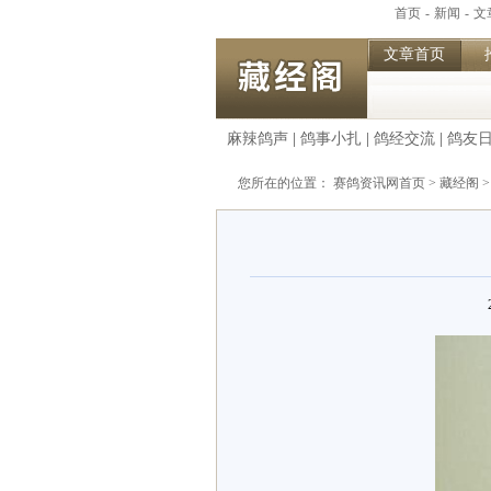
首页
-
新闻
-
文
文章首页
麻辣鸽声
|
鸽事小扎
|
鸽经交流
|
鸽友
您所在的位置：
赛鸽资讯网首页
>
藏经阁