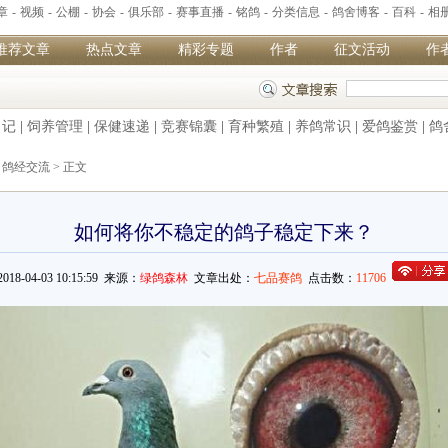
章
-
视频
-
公棚
-
协会
-
俱乐部
-
赛事直播
-
铭鸽
-
分类信息
-
鸽舍博客
-
百科
-
相
推荐文章
热点文章
精彩专题
作者
征文活动
作
日记
|
饲养管理
|
保健速递
|
竞赛锦囊
|
育种繁殖
|
养鸽常识
|
爱鸽鉴赏
|
鸽
>
鸽经交流
> 正文
如何将你不稳定的鸽子稳定下来？
2018-04-03 10:15:59 来源：
绿鸽森林
文章出处：
七品赛鸽
点击数：
11706