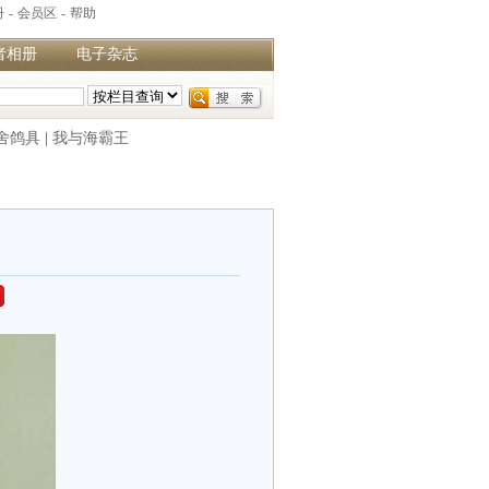
册
-
会员区
-
帮助
者相册
电子杂志
舍鸽具
|
我与海霸王