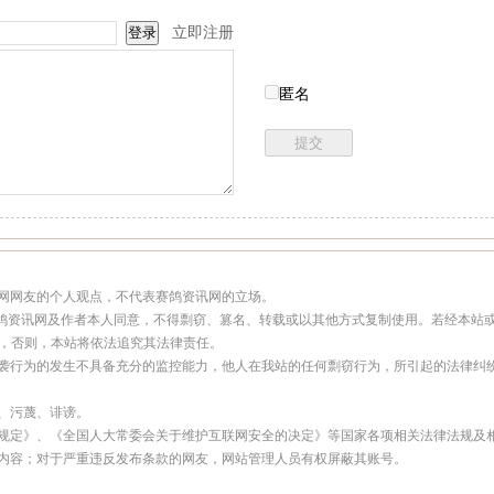
立即注册
匿名
讯网网友的个人观点，不代表赛鸽资讯网的立场。
经赛鸽资讯网及作者本人同意，不得剽窃、篡名、转载或以其他方式复制使用。若经本站
样，否则，本站将依法追究其法律责任。
抄袭行为的发生不具备充分的监控能力，他人在我站的任何剽窃行为，所引起的法律纠
骂、污蔑、诽谤。
理规定》、《全国人大常委会关于维护互联网安全的决定》等国家各项相关法律法规及
息内容；对于严重违反发布条款的网友，网站管理人员有权屏蔽其账号。