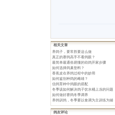
相关文章
养鸽子，要常胜要这么做
真正的赛鸽高手不看鸽眼？
最简单最通俗易懂的幼鸽开家步骤
如何选择鸽巢垫料？
香蕉皮在养鸽过程中的妙用
如何鉴别种鸽的雌雄？
信鸽育种中鸽眼的搭配
冬季该如何解决鸽子饮水桶上冻的问题
如何做好赛鸽冬季调养
养鸽训鸽，冬季要以食调为主训练为辅
鸽友评论