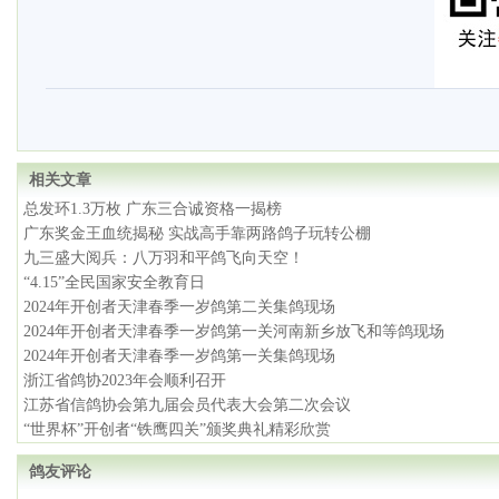
相关文章
总发环1.3万枚 广东三合诚资格一揭榜
广东奖金王血统揭秘 实战高手靠两路鸽子玩转公棚
九三盛大阅兵：八万羽和平鸽飞向天空！
“4.15”全民国家安全教育日
2024年开创者天津春季一岁鸽第二关集鸽现场
2024年开创者天津春季一岁鸽第一关河南新乡放飞和等鸽现场
2024年开创者天津春季一岁鸽第一关集鸽现场
浙江省鸽协2023年会顺利召开
江苏省信鸽协会第九届会员代表大会第二次会议
“世界杯”开创者“铁鹰四关”颁奖典礼精彩欣赏
鸽友评论