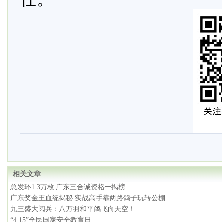
相关文章
总发环1.3万枚 广东三合诚资格一揭榜
广东奖金王血统揭秘 实战高手靠两路鸽子玩转公棚
九三盛大阅兵：八万羽和平鸽飞向天空！
“4.15”全民国家安全教育日