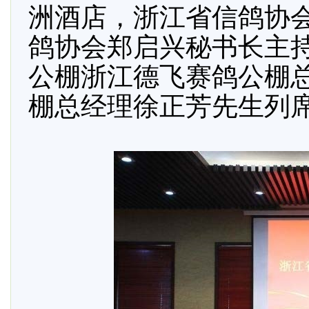
洲酒店，浙江省信鸽协
鸽协会郑启兴秘书长主
公棚浙江德飞赛鸽公棚
棚总经理徐正芳先生列