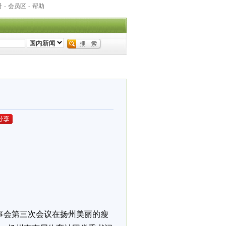
册
-
会员区
-
帮助
理事会第三次会议在扬州美丽的瘦