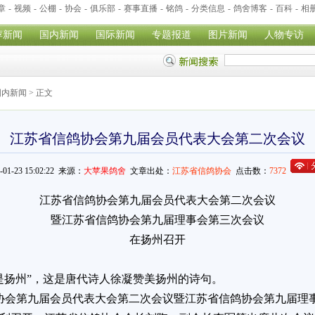
章
-
视频
-
公棚
-
协会
-
俱乐部
-
赛事直播
-
铭鸽
-
分类信息
-
鸽舍博客
-
百科
-
相
荐新闻
国内新闻
国际新闻
专题报道
图片新闻
人物专访
国内新闻
> 正文
江苏省信鸽协会第九届会员代表大会第二次会议
4-01-23 15:02:22 来源：
大苹果鸽舍
文章出处：
江苏省信鸽协会
点击数：
7372
江苏省信鸽协会第九届会员代表大会第二次会议
暨江苏省信鸽协会第九届理事会第三次会议
在扬州召开
扬州”，这是唐代诗人徐凝赞美扬州的诗句。
信鸽协会第九届会员代表大会第二次会议暨江苏省信鸽协会第九届