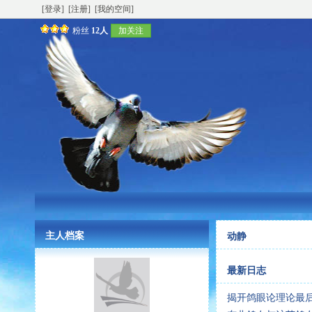
[登录]
[注册]
[我的空间]
粉丝
12人
加关注
主人档案
动静
最新日志
揭开鸽眼论理论最