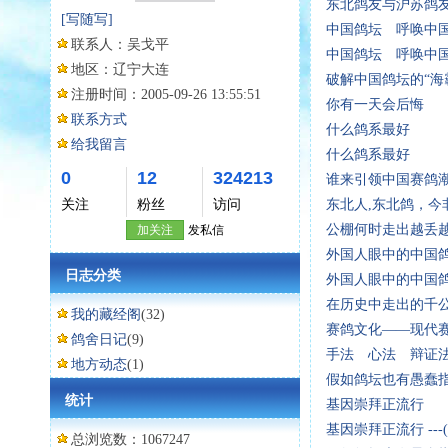
东北鸽友与沪苏鸽友
[写随写]
中国鸽坛 呼唤中
联系人：
吴戈平
中国鸽坛 呼唤中
地区：
辽宁大连
破解中国鸽坛的“海
注册时间：
2005-09-26 13:55:51
你有一天会后悔
联系方式
什么鸽系最好
给我留言
什么鸽系最好
0
12
324213
谁来引领中国赛鸽
关注
粉丝
访问
东北人,东北鸽，今
公棚何时走出越丢
加关注
发私信
外国人眼中的中国鸽坛
日志分类
外国人眼中的中国鸽坛 
在历史中走出的千公里
我的藏经阁
(32)
赛鸽文化——现代赛鸽
鸽舍日记
(9)
手法 心法 辩证法
地方动态
(1)
假如鸽坛也有愚蠢指数
统计
基因崇拜正流行
基因崇拜正流行 --
总浏览数：1067247