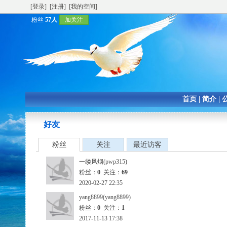
[登录]
[注册]
[我的空间]
粉丝
57人
加关注
首页
|
简介
|
好友
粉丝
关注
最近访客
一缕风烟(pwp315)
粉丝：
0
关注：
69
2020-02-27 22:35
yang8899(yang8899)
粉丝：
0
关注：
1
2017-11-13 17:38