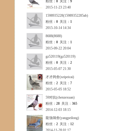
粉丝：
0
关注：
9
2015-11-23 23:40
1598935228(15989352285ab)
粉丝：
0
关注：
1
2015-10-14 14:34
8688(8688)
粉丝：
0
关注：
1
2015-09-22 20:04
gz520119(gz520119)
粉丝：
0
关注：
2
2015-05-07 21:30
才才鸽舍(xeipeicai)
粉丝：
2
关注：
7
2015-05-05 18:52
59对抗(chenzexuan)
粉丝：
28
关注：
365
2014-12-03 18:15
龍強鴿舍(yangpeilong)
粉丝：
2
关注：
12
2014-11-28 01:17