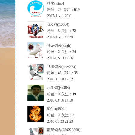
拍卖(wtoo)
粉丝：
29
关注：
619
2017-11-11 20:01
优竞拍(16800)
粉丝：
8
关注：
72
2017-11-11 19:59
祥龙鸽舍(xxgh)
粉丝：
2
关注：
24
2017-02-13 17:36
飞鹏鸽舍(que8875)
粉丝：
40
关注：
35
2016-11-19 19:52
小生鸽(jsk888)
粉丝：
0
关注：
19
2016-03-16 14:30
999lin(999lin)
粉丝：
0
关注：
2
2016-01-23 21:23
龍船鸽舍(280223800)