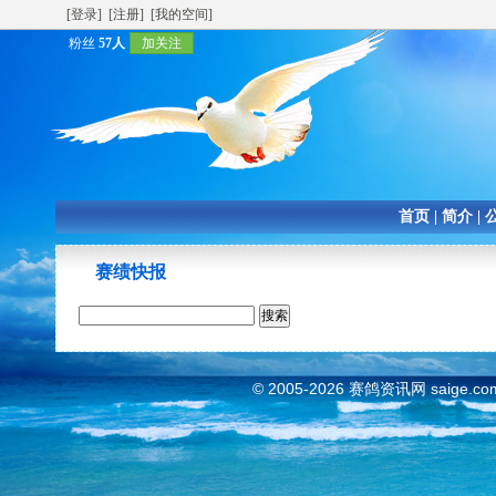
[登录]
[注册]
[我的空间]
粉丝
57人
加关注
首页
|
简介
|
赛绩快报
© 2005-2026
赛鸽资讯网
saige