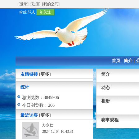
[登录]
[注册]
[我的空间]
粉丝
57人
加关注
首页
|
简介
|
友情链接
[更多]
简介
统计
动态
总浏览数：3849906
相册
今日浏览数：206
最近访客
[更多]
赛事规程
方永仕
2024-12-04 10:43:31