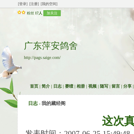
[登录]
[注册]
[我的空间]
粉丝
17人
加关注
广东萍安鸽舍
http://pags.saige.com/
首页
|
简介
|
日志
|
赛绩
|
相册
|
视频
|
随写
|
留言
|
分享
日志 -
我的藏经阁
这次
发表时间：2007-06-25 15:49: