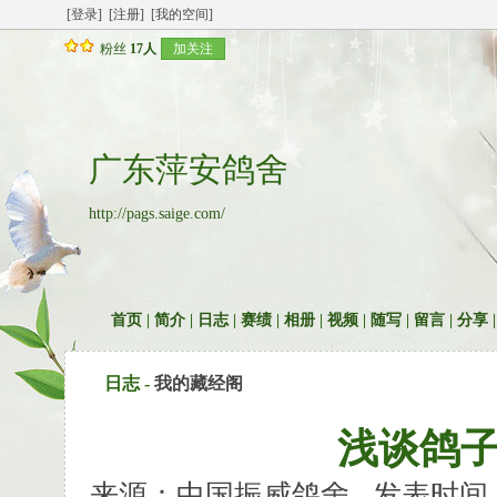
[登录]
[注册]
[我的空间]
粉丝
17人
加关注
广东萍安鸽舍
http://pags.saige.com/
首页
|
简介
|
日志
|
赛绩
|
相册
|
视频
|
随写
|
留言
|
分享
日志 -
我的藏经阁
浅谈鸽
来源：中国振威鸽舍 发表时间：2006