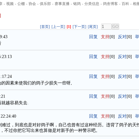
章
-
视频
-
公棚
-
协会
-
俱乐部
-
赛事直播
-
铭鸽
-
分类信息
-
鸽舍博客
-
百科
-
相
]
[首页]
[上一页]
[1]
[下一页]
[尾页]
9:43
回复
支持
[0]
反对
[0]
听
:23:13
回复
支持
[0]
反对
[0]
:17:24
回复
支持
[0]
反对
[0]
为的因素来使我们的鸽子少损失一些呀,
:21
回复
支持
[0]
反对
[0]
西就越容易失去.
22:24:40
回复
支持
[0]
反对
[0]
到难过，到底也是对好鸽子啊，自己也曾有过这种经历。违背了鸽子的天
，不过你把它写出来也算做是对新手的一种警示吧。