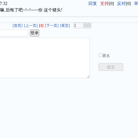
7:32
回复
支持
[0]
反对
[0]
后悔了吧~!~!~~~你 这个猪头!
[首页]
[上一页]
[1]
[下一页]
[尾页]
匿名