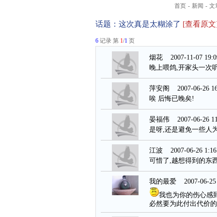
首页
-
新闻
-
文
话题：
这次真是太糊涂了
[查看原文
6
记录 第
1
/
1
页
烟花
2007-11-07 19:0
晚上喂鸽,开家头一次
萍安阁
2007-06-26 16
唉 后悔已晚矣!
晏福伟
2007-06-26 11
是呀,还是避免一些人
江波
2007-06-26 1:16
可惜了,越想得到的东
我的最爱
2007-06-25 
我也为你的伤心感
必然要为此付出代价的