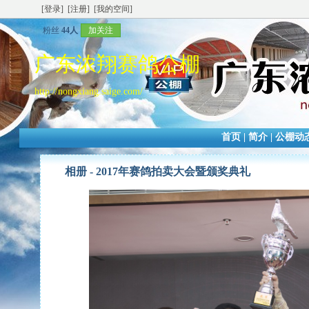
[登录]
[注册]
[我的空间]
粉丝
44人
加关注
广东浓翔赛鸽公棚
http://nongxiang.saige.com/
首页
|
简介
|
公棚动
相册 -
2017年赛鸽拍卖大会暨颁奖典礼