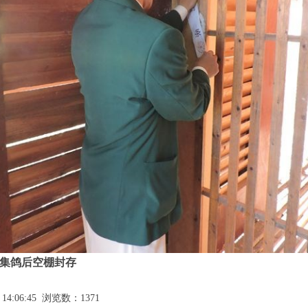
决赛集鸽后空棚封存
14:06:45 浏览数：1371