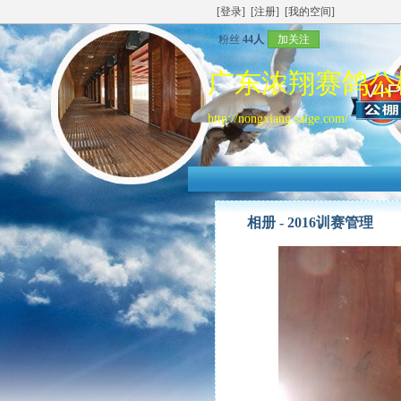
[登录]
[注册]
[我的空间]
粉丝
44人
加关注
广东浓翔赛鸽公
http://nongxiang.saige.com/
相册 -
2016训赛管理