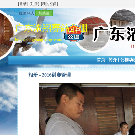
[登录]
[注册]
[我的空间]
粉丝
44人
加关注
广东浓翔赛鸽公棚
http://nongxiang.saige.com/
首页
|
简介
|
公棚动
相册 -
2016训赛管理