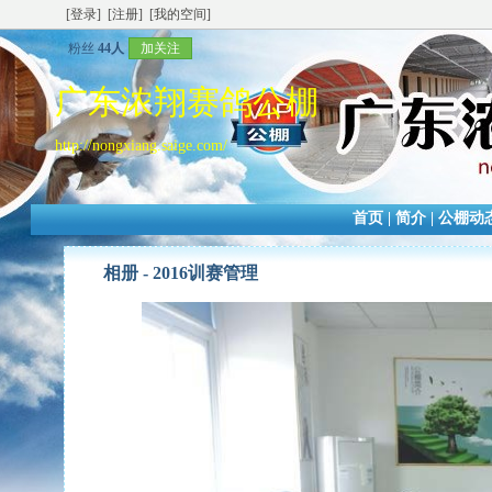
[登录]
[注册]
[我的空间]
粉丝
44人
加关注
广东浓翔赛鸽公棚
http://nongxiang.saige.com/
首页
|
简介
|
公棚动
相册 -
2016训赛管理