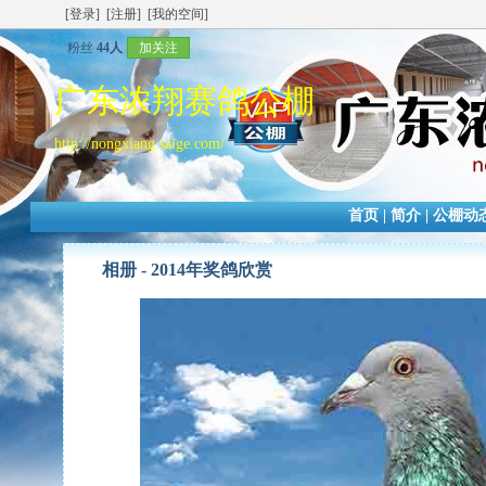
[登录]
[注册]
[我的空间]
粉丝
44人
加关注
广东浓翔赛鸽公棚
http://nongxiang.saige.com/
首页
|
简介
|
公棚动
相册 -
2014年奖鸽欣赏