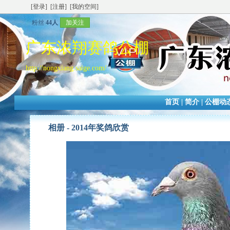
[登录]
[注册]
[我的空间]
粉丝
44人
加关注
广东浓翔赛鸽公棚
http://nongxiang.saige.com/
首页
|
简介
|
公棚动
相册 -
2014年奖鸽欣赏