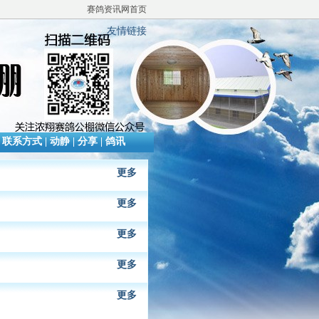
赛鸽资讯网首页
友情链接
|
联系方式
|
动静
|
分享
|
鸽讯
更多
更多
更多
更多
更多