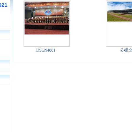
921
DSCN4881
公棚