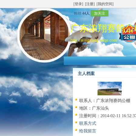
[登录]
[注册]
[我的空间]
粉丝
44人
加关注
广东浓翔赛鸽公
http://nongxiang.saige.com/
主人档案
联系人：
广东浓翔赛鸽公棚
地区：
广东汕头
注册时间：
2014-02-11 16:52:3
联系方式
给我留言