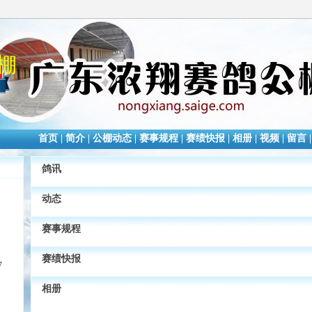
棚
首页
|
简介
|
公棚动态
|
赛事规程
|
赛绩快报
|
相册
|
视频
|
留言
鸽讯
动态
赛事规程
赛绩快报
7
相册