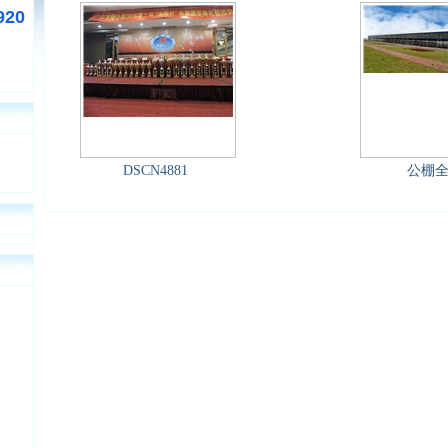
920
DSCN4881
公棚