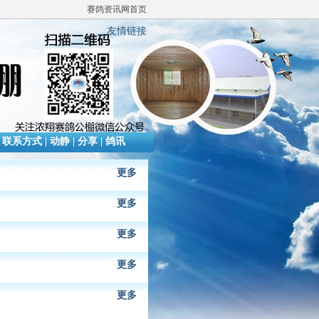
赛鸽资讯网首页
友情链接
|
联系方式
|
动静
|
分享
|
鸽讯
更多
更多
更多
更多
更多