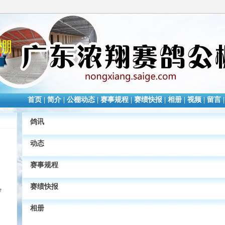
棚
首页
|
简介
|
公棚动态
|
赛事规程
|
赛绩快报
|
相册
|
视频
|
留言
鸽讯
动态
赛事规程
赛绩快报
7
相册