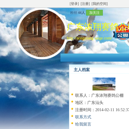
[登录]
[注册]
[我的空间]
粉丝
44人
加关注
广东浓翔赛鸽公
http://nongxiang.saige.com/
主人档案
联系人：
广东浓翔赛鸽公棚
地区：
广东汕头
注册时间：
2014-02-11 16:52:3
联系方式
给我留言