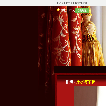
[登录]
[注册]
[我的空间]
粉丝
142人
加关注
相册 -
汗水与荣誉