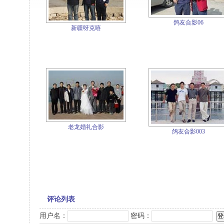
鸽友合影06
新疆呀克嘻
老龙婚礼合影
鸽友合影003
评论列表
用户名：
密码：