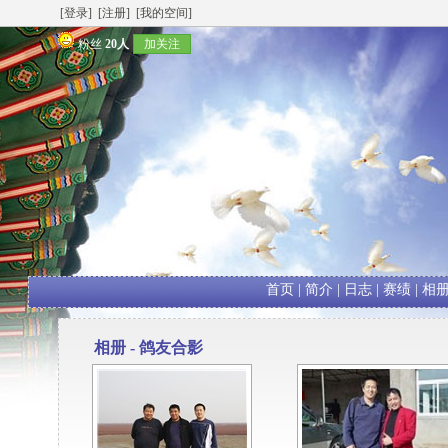
[登录]
[注册]
[我的空间]
粉丝
20人
加关注
首页
|
简介
|
日志
|
赛绩
|
相
相册 - 鸽友合影