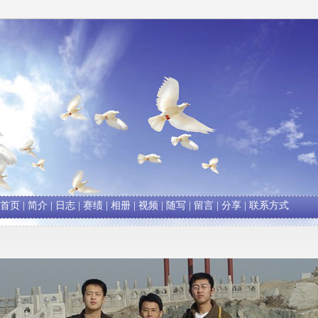
首页
|
简介
|
日志
|
赛绩
|
相册
|
视频
|
随写
|
留言
|
分享
|
联系方式