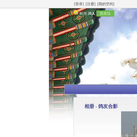
[登录]
[注册]
[我的空间]
粉丝
20人
加关注
相册 -
鸽友合影