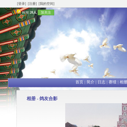
[登录]
[注册]
[我的空间]
粉丝
20人
加关注
首页
|
简介
|
日志
|
赛绩
|
相
相册 -
鸽友合影