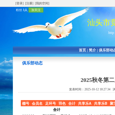
[登录]
[注册]
[我的空间]
粉丝
3人
加关注
汕头市
http
首页
|
简介
|
俱乐部动
俱乐部动态
2025秋冬
发表时间：2025-10-12 18:27:3
棚号
会员名
足环号
羽色
合计
共享乐A
共享乐B
聚
合计