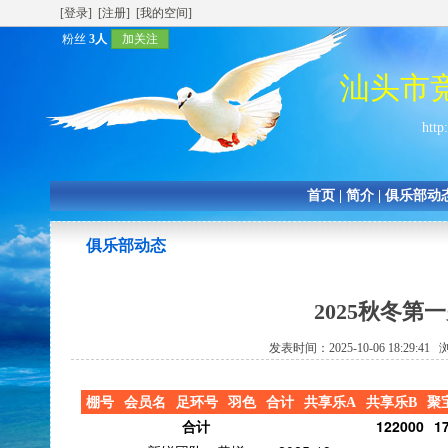
[登录]
[注册]
[我的空间]
粉丝
3人
加关注
汕头市
http
首页
|
简介
|
俱乐部动
俱乐部动态
2025秋冬
发表时间：2025-10-06 18:29:4
棚号
会员名
足环号
羽色
合计
共享乐A
共享乐B
聚
合计
122000
1