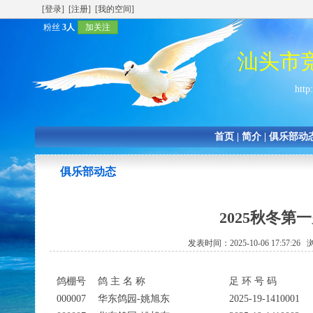
[登录]
[注册]
[我的空间]
粉丝
3人
加关注
汕头市
http
首页
|
简介
|
俱乐部动
俱乐部动态
2025秋冬
发表时间：2025-10-06 17:57:2
鸽棚号
鸽 主 名 称
足 环 号 码
000007
华东鸽园-姚旭东
2025-19-1410001