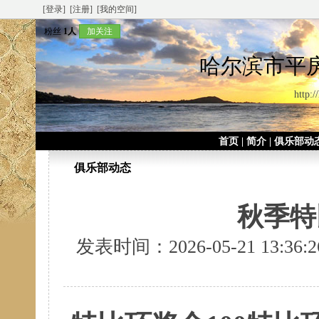
[登录]
[注册]
[我的空间]
粉丝
1人
加关注
哈尔滨市平
http:/
首页
|
简介
|
俱乐部动
俱乐部动态
秋季特
发表时间：2026-05-21 13:3