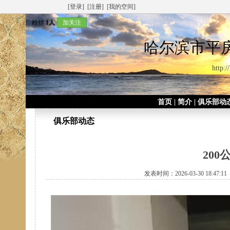
[登录]
[注册]
[我的空间]
粉丝
1人
加关注
哈尔滨市平
http:/
首页
|
简介
|
俱乐部动
俱乐部动态
20
发表时间：2026-03-30 18:47