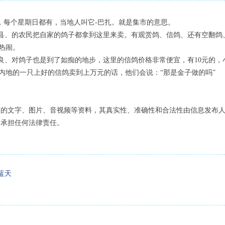
星期日都有，当地人叫它-巴扎。就是集市的意思。
、的农民把自家的鸽子都拿到这里来卖。有观赏鸽、信鸽、还有空翻鸽
热闹。
、对鸽子也是到了如痴的地步，这里的信鸽价格非常便宜，有10元的，小
道内地的一只上好的信鸽卖到上万元的话，他们会说：“那是金子做的吗”
布的文字、图片、音视频等资料，其真实性、准确性和合法性由信息发布
不承担任何法律责任。
向蓝天