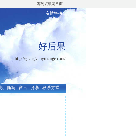
赛鸽资讯网首页
友情链接
好后果
http://guangyatiyu.saige.com/
频
|
随写
|
留言
|
分享
|
联系方式