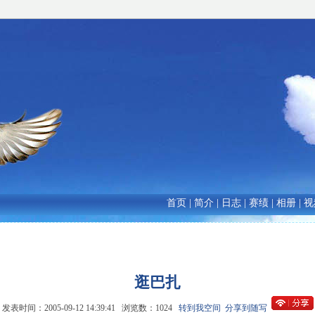
首页
|
简介
|
日志
|
赛绩
|
相册
|
视
逛巴扎
发表时间：2005-09-12 14:39:41 浏览数：1024
转到我空间
分享到随写