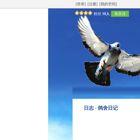
[登录]
[注册]
[我的空间]
粉丝
10人
加关注
日志 -
鸽舍日记