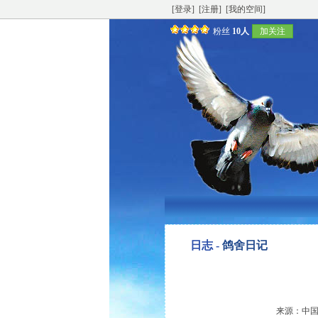
[登录]
[注册]
[我的空间]
粉丝
10人
加关注
日志 -
鸽舍日记
来源：中国信