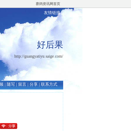
赛鸽资讯网首页
友情链接
好后果
http://guangyatiyu.saige.com/
频
|
随写
|
留言
|
分享
|
联系方式