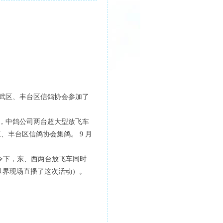
武区、丰台区信鸽协会参加了
，中鸽公司两台超大型放飞车
武区、丰台区信鸽协会集鸽。 9 月
声令下，东、西两台放飞车同时
全世界现场直播了这次活动）。