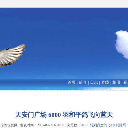
首页
|
简介
|
日志
|
赛绩
|
相册
|
视
天安门广场 6000 羽和平鸽飞向蓝天
鸽信息网 发表时间：2005-09-06 6:26:35 浏览数：2619
转到我空间
分享到随写