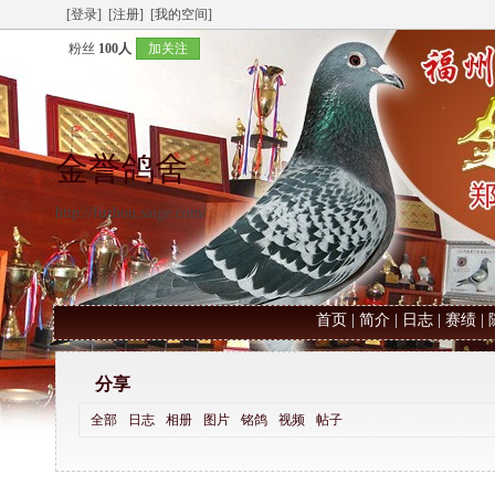
[登录]
[注册]
[我的空间]
粉丝
100人
加关注
金誉鸽舍
http://fuzhou.saige.com/
首页
|
简介
|
日志
|
赛绩
|
分享
全部
日志
相册
图片
铭鸽
视频
帖子