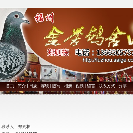
首页
|
简介
|
日志
|
赛绩
|
随写
|
相册
|
视频
|
留言
|
联系方式
|
分享
联系人：
郑则栋