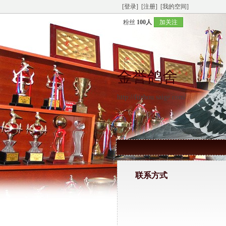
[登录]
[注册]
[我的空间]
粉丝
100人
加关注
金誉鸽舍
http://fuzhou.saige.com/
联系方式