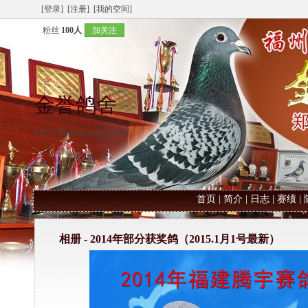
[登录]
[注册]
[我的空间]
粉丝
100人
加关注
金誉鸽舍
http://fuzhou.saige.com/
首页
|
简介
|
日志
|
赛绩
|
相册 -
2014年部分获奖鸽（2015.1月1号最新）