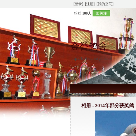
[登录]
[注册]
[我的空间]
粉丝
100人
加关注
金誉鸽舍
http://fuzhou.saige.com/
相册 -
2014年部分获奖鸽（