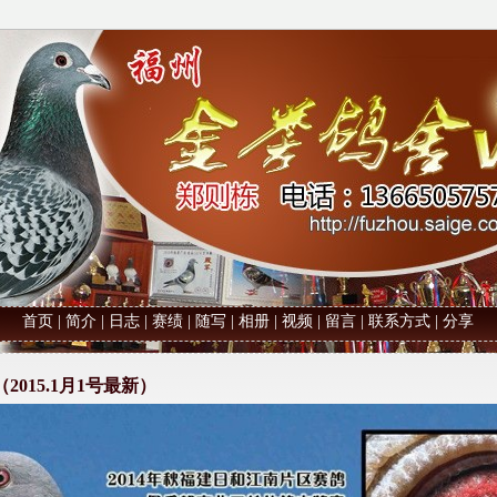
首页
|
简介
|
日志
|
赛绩
|
随写
|
相册
|
视频
|
留言
|
联系方式
|
分享
2015.1月1号最新）