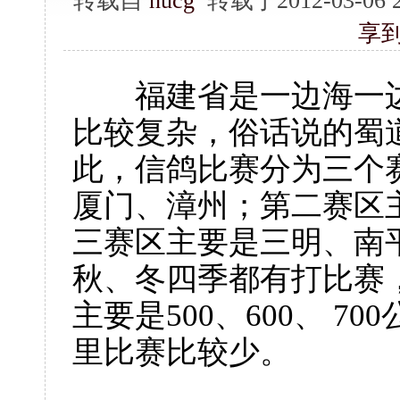
转载自
hucg
转载于2012-03-06
享
福建省是一边海一边
比较复杂，俗话说的蜀
此，信鸽比赛分为三个
厦门、漳州；第二赛区
三赛区主要是三明、南
秋、冬四季都有打比赛
主要是
500
、
600
、
700
里
比赛比较少。