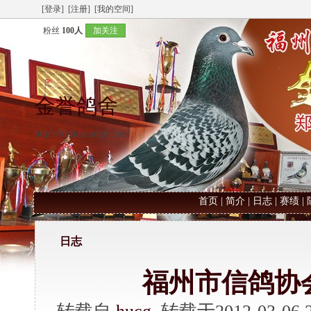
[登录]
[注册]
[我的空间]
粉丝
100人
加关注
金誉鸽舍
http://fuzhou.saige.com/
首页
|
简介
|
日志
|
赛绩
|
日志
福州市信鸽协