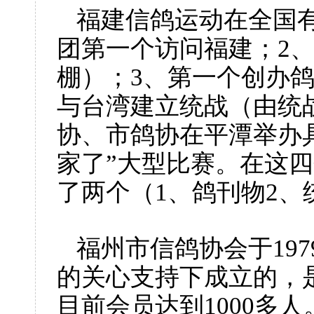
福建信鸽运动在全国
团第一个访问福建；
2
棚）；
3
、第一个创办
与台湾建立统战（由统
协、市鸽协在平潭举办
家了
”
大型比赛。在这四
了两个（
1
、鸽刊物
2
、
福州市信鸽协会于
197
的关心支持下成立的，
目前会员达到
1000
多人